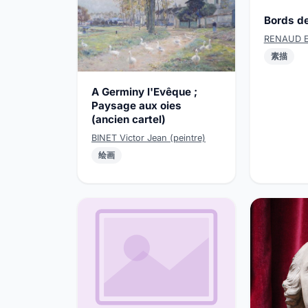
Bords de
RENAUD 
素描
A Germiny l'Evêque ;
Paysage aux oies
(ancien cartel)
BINET Victor Jean (peintre)
绘画