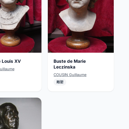
 Louis XV
Buste de Marie
Leczinska
illaume
COUSIN Guillaume
雕塑