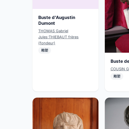
Buste d'Augustin
Dumont
THOMAS Gabriel
Jules;THIEBAUT frères
(fondeur)
雕塑
Buste de
COUSIN Gu
雕塑