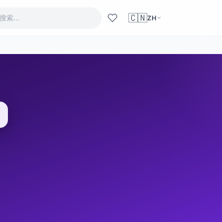
🇨🇳
ZH