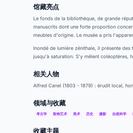
馆藏亮点
Le fonds de la bibliothèque, de grande répu
manuscrits dont une forte proportion concern
meubles d'origine. Le musée a pris l'apparen
Inondé de lumière zénithale, il présente des 
jusqu'à saturation. S'y mêlent coléoptères, h
相关人物
Alfred Canel (1803 - 1879) : érudit local, ho
领域与收藏
考古学
装饰艺术
美术
历史
摄影
自然科学
收藏主题