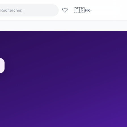
🇫🇷
FR