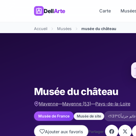
Dell
Arte
Carte
Musée
Accueil
Musées
musée du château
Musée du château
Mayenne
—
Mayenne (53)
—
Pays-de-la-Loire
Musée de site
Musée de France
⛅
31°C
Ajouter aux favoris
Partager