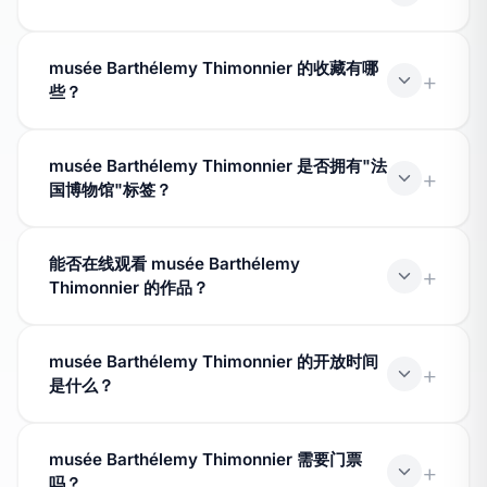
musée Barthélemy Thimonnier 位于 Amplepuis，属于
musée Barthélemy Thimonnier 的收藏有哪
Rhône 省。请查看博物馆页面以获取完整地址和联系方
些？
式。
musée Barthélemy Thimonnier 的收藏已被列入文化部
musée Barthélemy Thimonnier 是否拥有"法
的 Muséofile 数据库。请查看博物馆页面了解其馆藏涵盖
国博物馆"标签？
的主题领域。
是的，musée Barthélemy Thimonnier 拥有文化部授予
能否在线观看 musée Barthélemy
的"法国博物馆"标签，该标签保证其收藏的质量和可访问
Thimonnier 的作品？
性。
musée Barthélemy Thimonnier 的部分作品已数字化，
musée Barthélemy Thimonnier 的开放时间
可通过我们网站上的 Joconde 数据库查看。在线可用的
是什么？
作品数量可能有所不同。
开放时间因季节和星期不同而异。请直接联系博物馆或查
musée Barthélemy Thimonnier 需要门票
阅其官方网站以获取最新开放时间。
吗？