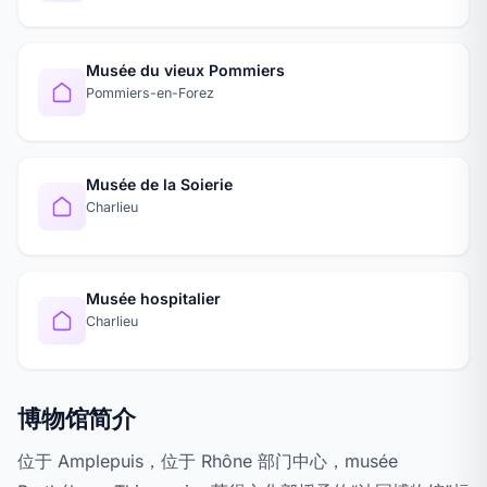
Musée du vieux Pommiers
Pommiers-en-Forez
Musée de la Soierie
Charlieu
Musée hospitalier
Charlieu
博物馆简介
位于 Amplepuis，位于 Rhône 部门中心，musée