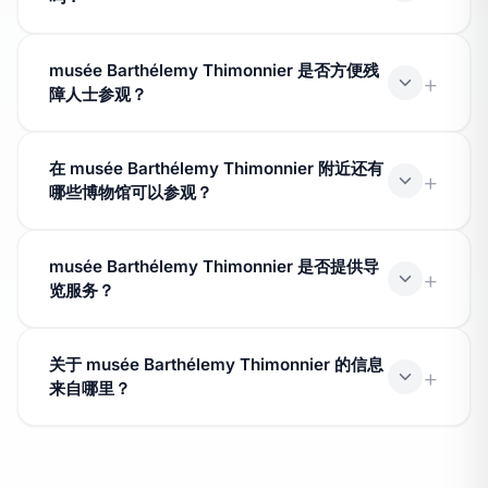
票价取决于具体机构。许多博物馆提供优惠票价，并为某
musée Barthélemy Thimonnier 是否方便残
些类别的访客提供免费入场条件。
障人士参观？
无障碍设施因机构和场地布局而异。请在参观前向博物馆
在 musée Barthélemy Thimonnier 附近还有
咨询可用的便利设施。
哪些博物馆可以参观？
其他获得标签认证的博物馆位于 Amplepuis 或附近的城
musée Barthélemy Thimonnier 是否提供导
镇。请查看城市或省份页面以了解所有博物馆资源。
览服务？
许多获得标签认证的博物馆提供导览、工作坊和活动。请
关于 musée Barthélemy Thimonnier 的信息
直接联系机构了解当前的活动安排。
来自哪里？
数据来自文化部的 Muséofile 数据库
(data.culture.gouv.fr)，依据开放许可证 v2.0 发布。