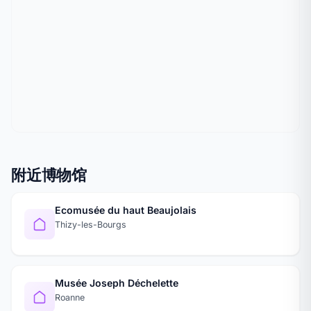
附近博物馆
Ecomusée du haut Beaujolais
Thizy-les-Bourgs
Musée Joseph Déchelette
Roanne