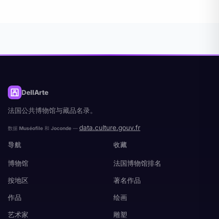
DellArte
法国公共博物馆与藏品名录。
data.culture.gouv.fr
数据
Muséofile
和
Joconde
—
导航
收藏
博物馆
法国博物馆排名
按地区
著名作品
作品
绘画
艺术家
雕塑