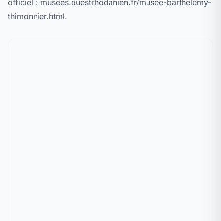
officiel : musees.ouestrhodanien.fr/musee-barthelemy-
thimonnier.html.