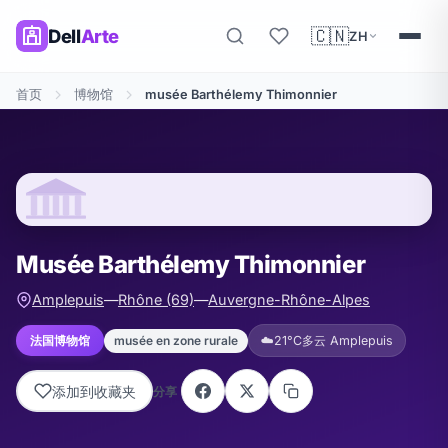
🇨🇳
Dell
Arte
ZH
首页
博物馆
musée Barthélemy Thimonnier
Musée Barthélemy Thimonnier
Amplepuis
—
Rhône (69)
—
Auvergne-Rhône-Alpes
musée en zone rurale
法国博物馆
☁️
21°C
多云 Amplepuis
添加到收藏夹
分享