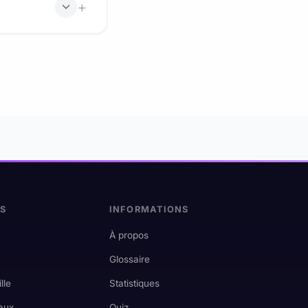
e.gouv.fr), sous
ES
INFORMATIONS
À propos
Glossaire
lle
Statistiques
aux
Quiz