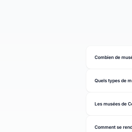
Combien de musé
Condom abrite 1 mu
Quels types de m
Les musées de Con
naturelles, arts dé
Les musées de Co
Les tarifs varient.
Comment se rend