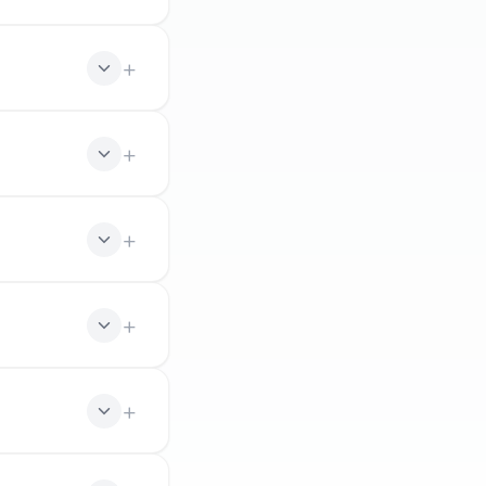
ibles en
 Culture.
te.
us auprès de
atrimoine) et