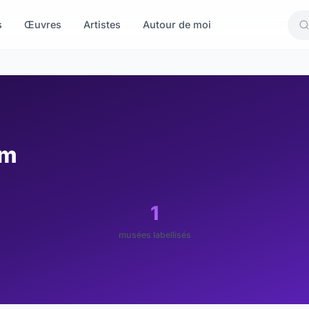
s
Œuvres
Artistes
Autour de moi
om
1
musées labellisés