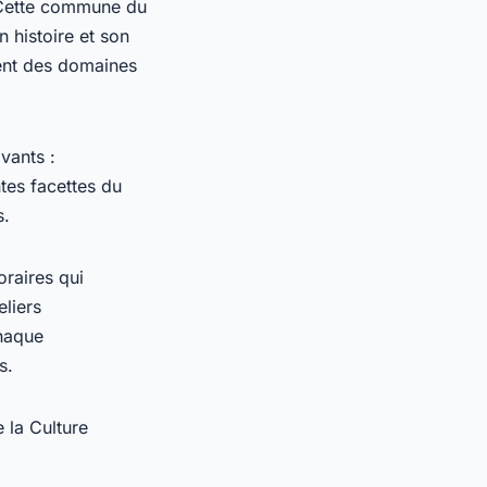
 Cette commune du
 histoire et son
rent des domaines
vants :
ntes facettes du
s.
raires qui
eliers
haque
s.
 la Culture