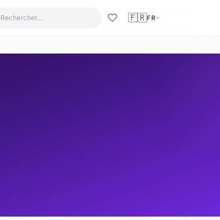
🇫🇷
FR