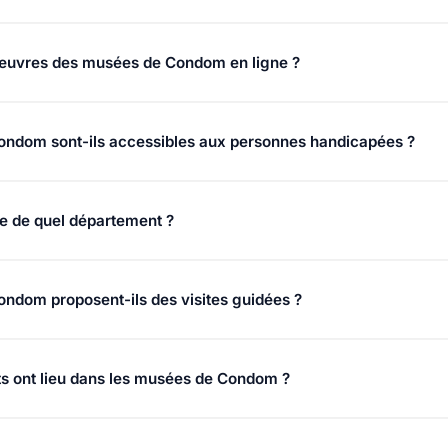
 de chaque musée pour l'adresse complète. La plupart sont access
mmun.
 œuvres des musées de Condom en ligne ?
mérisées sont consultables via la base Joconde du ministère de la
ndom sont-ils accessibles aux personnes handicapées ?
pend de chaque établissement. Contactez le musée avant votre visi
ie de quel département ?
ans le département .
ndom proposent-ils des visites guidées ?
s proposent des visites guidées et des ateliers. Renseignez-vo
 ont lieu dans les musées de Condom ?
ipent aux événements nationaux (Nuit des musées, Journées du p