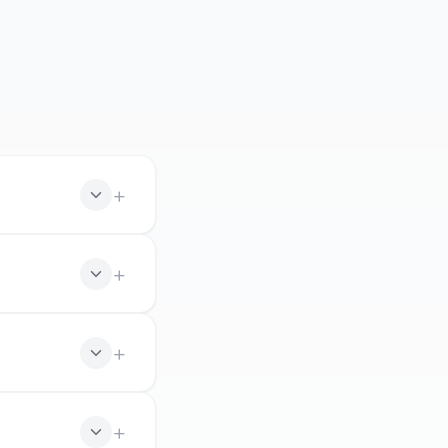
e de la Culture.
toire, sciences
tarifs réduits.