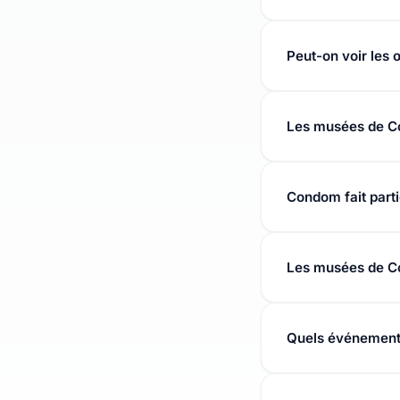
Consultez la fiche
transports en co
Peut-on voir les
Oui, les œuvres nu
Les musées de Co
L'accessibilité dé
Condom fait part
Condom se situe d
Les musées de Co
De nombreux musée
l'établissement.
Quels événements
Les musées partic