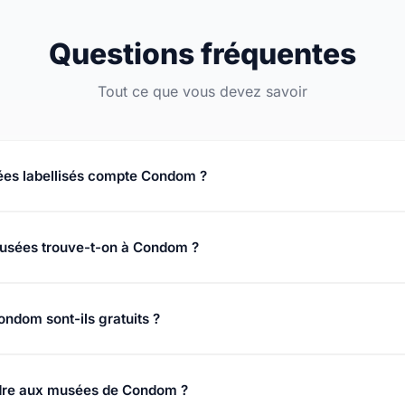
Questions fréquentes
Tout ce que vous devez savoir
es labellisés compte Condom ?
sées portant le label « Musée de France », attribué par le ministèr
usées trouve-t-on à Condom ?
dom couvrent des domaines variés : beaux-arts, archéologie, his
coratifs, ethnologie.
ndom sont-ils gratuits ?
 Beaucoup proposent la gratuité le premier dimanche du mois et des 
re aux musées de Condom ?