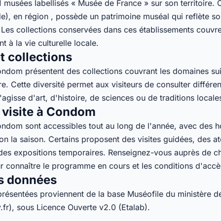
usées labellisés « Musée de France » sur son territoire.
), en région , possède un patrimoine muséal qui reflète son
le. Les collections conservées dans ces établissements couv
nt à la vie culturelle locale.
 collections
dom présentent des collections couvrant les domaines sui
re. Cette diversité permet aux visiteurs de consulter différe
'agisse d'art, d'histoire, de sciences ou de traditions locale
 visite à Condom
dom sont accessibles tout au long de l'année, avec des ho
on la saison. Certains proposent des visites guidées, des at
des expositions temporaires. Renseignez-vous auprès de c
r connaître le programme en cours et les conditions d'accè
s données
présentées proviennent de la base Muséofile du ministère de
.fr), sous Licence Ouverte v2.0 (Etalab).