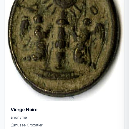
Vierge Noire
anonyme
musée Crozatier