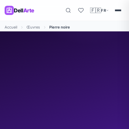
🇫🇷
Dell
Arte
FR
Accueil
Œuvres
Pierre noire