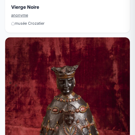
Vierge Noire
anonyme
musée Crozatier