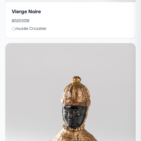
Vierge Noire
anonyme
musée Crozatier