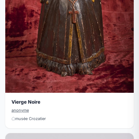
Vierge Noire
anonyme
musée Crozatier