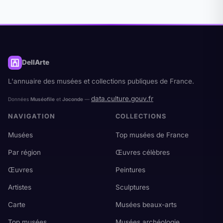
reproductions photographiques professionnelles.
DellArte
L'annuaire des musées et collections publiques de France.
data.culture.gouv.fr
Données
Muséofile
et
Joconde
—
NAVIGATION
COLLECTIONS
Musées
Top musées de France
Par région
Œuvres célèbres
Œuvres
Peintures
Artistes
Sculptures
Carte
Musées beaux-arts
Top musées
Musées archéologie