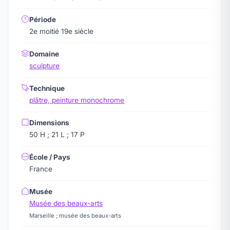
Période
2e moitié 19e siècle
Domaine
sculpture
Technique
plâtre, peinture monochrome
Dimensions
50 H ; 21 L ; 17 P
École / Pays
France
Musée
Musée des beaux-arts
Marseille ; musée des beaux-arts