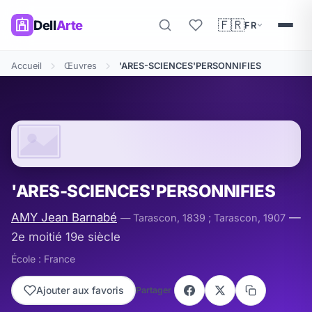
🇫🇷
Dell
Arte
FR
Accueil
Œuvres
'ARES-SCIENCES'PERSONNIFIES
'ARES-SCIENCES'PERSONNIFIES
AMY Jean Barnabé
—
— Tarascon, 1839 ; Tarascon, 1907
2e moitié 19e siècle
École : France
Ajouter aux favoris
Partager