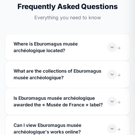
Frequently Asked Questions
Everything you need to know
Where is Eburomagus musée
archéologique located?
Eburomagus musée archéologique is located in
What are the collections of Eburomagus
Bram, in the Aude department. Check the museum's
musée archéologique?
record for the full address and contact details.
Eburomagus musée archéologique's collections are
Is Eburomagus musée archéologique
listed in the Culture Ministry's Museofile database.
awarded the « Musée de France » label?
Visit the museum's page to see the themed areas
covered by its collections.
Yes, Eburomagus musée archéologique bears the «
Can I view Eburomagus musée
Musée de France » label awarded by the Culture
archéologique's works online?
Ministry, which guarantees the quality and