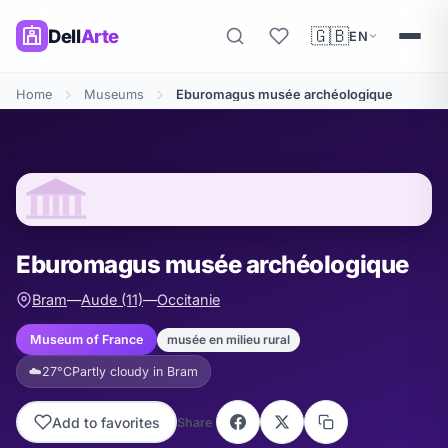
🇬🇧
Dell
Arte
EN
Home
Museums
Eburomagus musée archéologique
Eburomagus musée archéologique
Bram
—
Aude (11)
—
Occitanie
musée en milieu rural
Museum of France
☁️
27°C
Partly cloudy in Bram
Add to favorites
Share