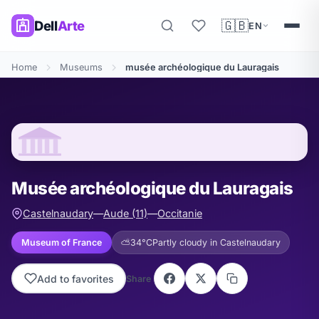
🇬🇧
Dell
Arte
EN
Home
Museums
musée archéologique du Lauragais
Musée archéologique du Lauragais
Castelnaudary
—
Aude (11)
—
Occitanie
Museum of France
⛅
34°C
Partly cloudy in Castelnaudary
Add to favorites
Share