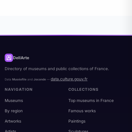
distributed under the Open License v2.0.
DellArte
Directory of museums and public collections of France.
data.culture.gouv.fr
Data
Muséofile
and
Joconde
—
NAVIGATION
COLLECTIONS
Museums
Top museums in France
By region
Famous works
Artworks
Paintings
Artists
Sculptures