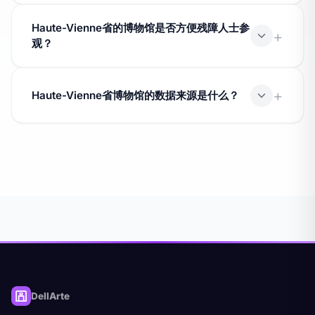
Haute-Vienne 附近有多个邻接部门，也设有标签博物
Haute-Vienne省的博物馆是否方便残障人士参
馆。请查看我们的互动地图以识别邻近的部门。
观？
无障碍措施因馆而异。请在访问前直接咨询博物馆。
Haute-Vienne省博物馆的数据来源是什么？
所有数据来自 Muséofile 数据库和文化部的 Joconde 数
据库 (data.culture.gouv.fr)，采用开放许可证 v2.0。
DellArte