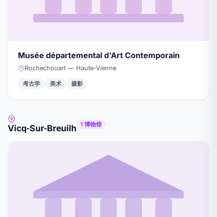
Musée départemental d'Art Contemporain
Rochechouart — Haute-Vienne
考古学
美术
摄影
1 博物馆
Vicq‑Sur‑Breuilh