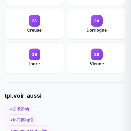
23
24
Creuse
Dordogne
36
86
Indre
Vienne
tpl.voir_aussi
艺术运动
热门博物馆
common.statistics