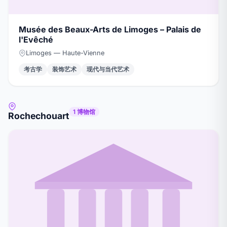
Musée des Beaux-Arts de Limoges – Palais de
l'Evêché
Limoges — Haute-Vienne
考古学
装饰艺术
现代与当代艺术
1 博物馆
Rochechouart