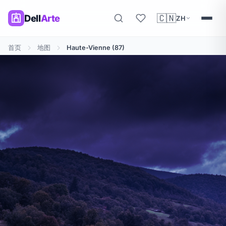
🇨🇳
Dell
Arte
ZH
首页
地图
Haute-Vienne (87)