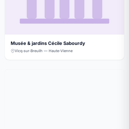
Musée & jardins Cécile Sabourdy
Vicq‑sur‑Breuilh — Haute-Vienne