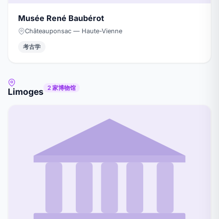
Musée René Baubérot
Châteauponsac — Haute-Vienne
考古学
2 家博物馆
Limoges