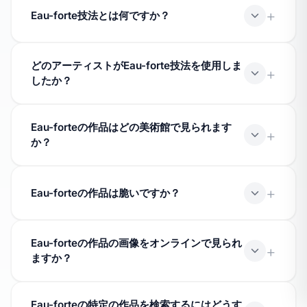
用した作品が多く登録されています。「フランス博物
Eau-forte技法とは何ですか？
館」認定の博物館にはこれらの作品が収蔵されていま
す。正確な数は、コレクションのデジタル化進行に伴い
「：technique」技法は、芸術作品の制作に用いられる
変動します。
どのアーティストがEau-forte技法を使用しま
加工方法や材料を指します。フランスの博物館では、時
したか？
代や芸術様式を超えてこの技法の典型例が保存されてい
ます。
多くの芸術家が時代を超えて「：technique」技法を実
Eau-forteの作品はどの美術館で見られます
践してきました。作品の詳細ページで、この技法に関連
か？
付けられた芸術家を確認できます。
「：technique」作品は、フランス全国の認定博物館で
展示されています。各作品のページには所蔵博物館が記
Eau-forteの作品は脆いですか？
載されており、訪問計画に役立ちます。
各技法にはそれぞれ保存上の注意点があります。「フラ
Eau-forteの作品の画像をオンラインで見られ
ンス博物館」認定の博物館は、温度、湿度、照明の管理
ますか？
など厳しい保存基準を守っています。
はい、デジタル化された作品は画像を閲覧可能です。作
Eau-forteの特定の作品を検索するにはどうす
品ページには画像が利用可能な場合に表示されます。画