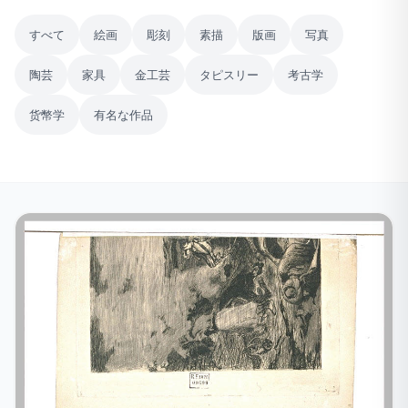
すべて
絵画
彫刻
素描
版画
写真
陶芸
家具
金工芸
タピスリー
考古学
货幣学
有名な作品