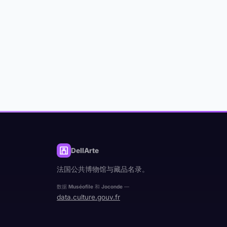
DellArte
法国公共博物馆与藏品名录。
数据
Muséofile
和
Joconde
—
data.culture.gouv.fr