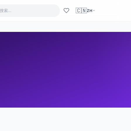
🇨🇳
ZH