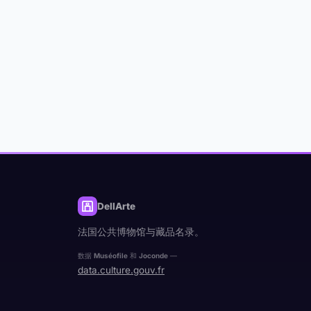
DellArte
法国公共博物馆与藏品名录。
数据
Muséofile
和
Joconde
—
data.culture.gouv.fr