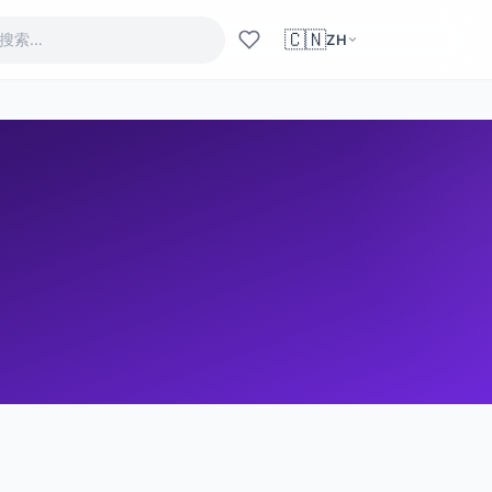
🇨🇳
ZH