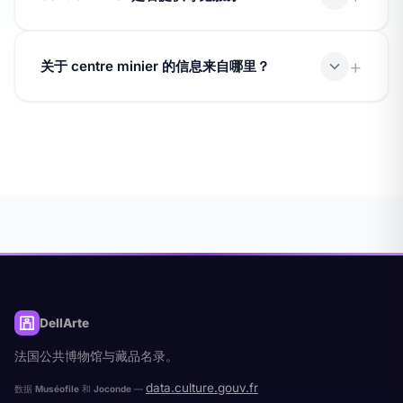
许多获得标签认证的博物馆提供导览、工作坊和活动。请
直接联系机构了解当前的活动安排。
关于 centre minier 的信息来自哪里？
数据来自文化部的 Muséofile 数据库
(data.culture.gouv.fr)，依据开放许可证 v2.0 发布。
DellArte
法国公共博物馆与藏品名录。
data.culture.gouv.fr
数据
Muséofile
和
Joconde
—