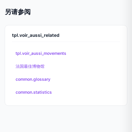
另请参阅
tpl.voir_aussi_related
tpl.voir_aussi_movements
法国最佳博物馆
common.glossary
common.statistics