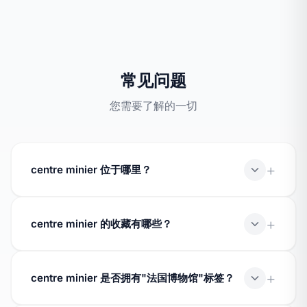
常见问题
您需要了解的一切
centre minier 位于哪里？
centre minier 位于 Faymoreau，属于 Vendée 省。请查
看博物馆页面以获取完整地址和联系方式。
centre minier 的收藏有哪些？
centre minier 的收藏已被列入文化部的 Muséofile 数据
库。请查看博物馆页面了解其馆藏涵盖的主题领域。
centre minier 是否拥有"法国博物馆"标签？