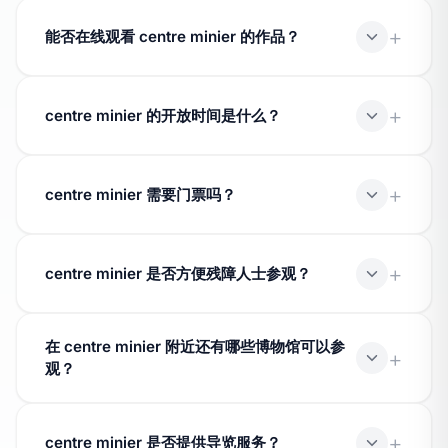
是的，centre minier 拥有文化部授予的"法国博物馆"标
签，该标签保证其收藏的质量和可访问性。
能否在线观看 centre minier 的作品？
centre minier 的部分作品已数字化，可通过我们网站上的
Joconde 数据库查看。在线可用的作品数量可能有所不
centre minier 的开放时间是什么？
同。
开放时间因季节和星期不同而异。请直接联系博物馆或查
阅其官方网站以获取最新开放时间。
centre minier 需要门票吗？
票价取决于具体机构。许多博物馆提供优惠票价，并为某
些类别的访客提供免费入场条件。
centre minier 是否方便残障人士参观？
无障碍设施因机构和场地布局而异。请在参观前向博物馆
在 centre minier 附近还有哪些博物馆可以参
咨询可用的便利设施。
观？
其他获得标签认证的博物馆位于 Faymoreau 或附近的城
镇。请查看城市或省份页面以了解所有博物馆资源。
centre minier 是否提供导览服务？