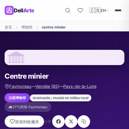
🇨🇳
Dell
Arte
ZH
首页
博物馆
centre minier
Centre minier
Faymoreau
—
Vendée (85)
—
Pays-de-la-Loire
écomusée ; musée en milieu rural
法国博物馆
🌧️
21°C
阵雨 Faymoreau
添加到收藏夹
分享