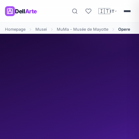
🇮🇹
Dell
Arte
IT
Homepage
Musei
MuMa - Musée de Mayotte
Opere