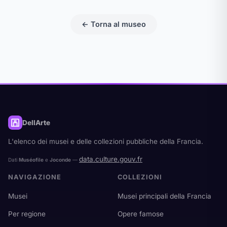
← Torna al museo
DellArte
L'elenco dei musei e delle collezioni pubbliche della Francia.
data.culture.gouv.fr
Dati
Muséofile
e
Joconde
—
NAVIGAZIONE
COLLEZIONI
Musei
Musei principali della Francia
Per regione
Opere famose