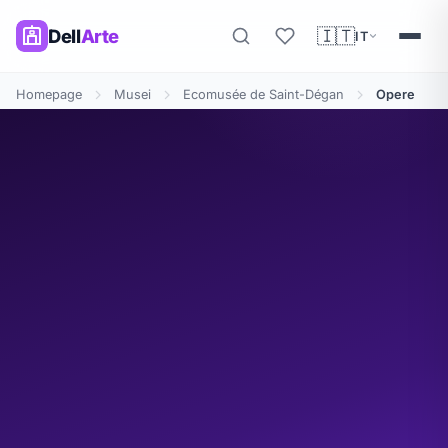
🇮🇹
Dell
Arte
IT
Homepage
Musei
Ecomusée de Saint-Dégan
Opere