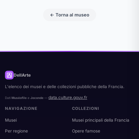
← Torna al museo
DellArte
L'elenco dei musei e delle collezioni pubbliche della Francia.
data.culture.gouv.fr
Dati
Muséofile
e
Joconde
—
NAVIGAZIONE
COLLEZIONI
Musei
Musei principali della Francia
Per regione
Opere famose