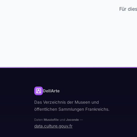
Für die
DellArte
Das Verzeichnis der Museen und
öffentlichen Sammlungen Frankreichs.
Daten
Muséofile
und
Joconde
—
data.culture.gouv.fr