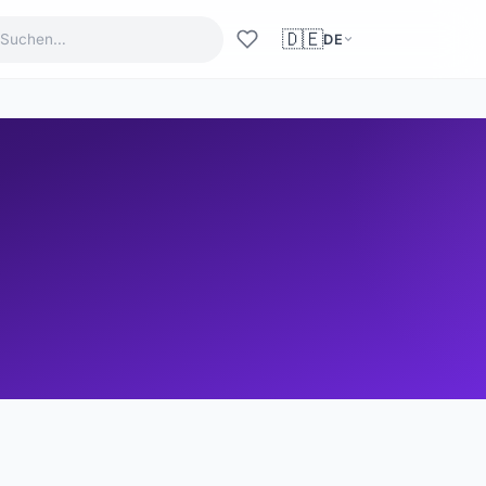
🇩🇪
DE