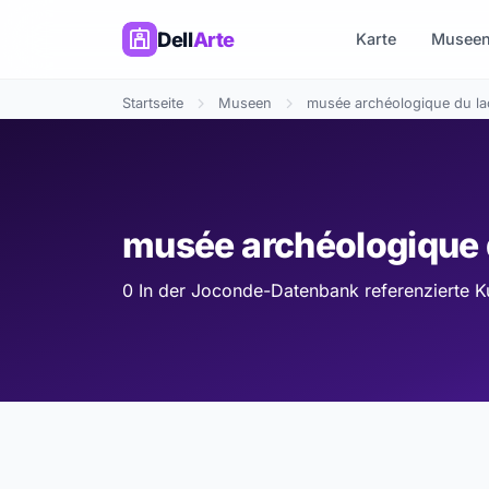
Dell
Arte
Karte
Musee
Startseite
Museen
musée archéologique du la
musée archéologique 
0 In der Joconde-Datenbank referenzierte 