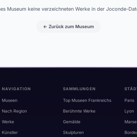
ses Museum keine verzeichneten Werke in der Joconde-Da
← Zurück zum Museum
NAVIGATION
SAMMLUNGEN
STÄD
Museen
Top Museen Frankreichs
Paris
Nach Region
Berühmte Werke
Lyon
Werke
Gemälde
Marsei
Künstler
Skulpturen
Borde