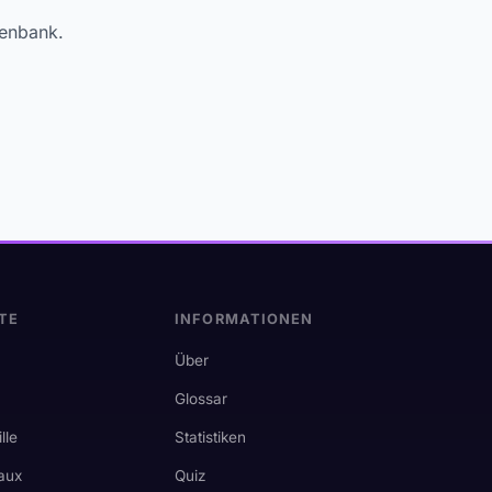
tenbank.
TE
INFORMATIONEN
Über
Glossar
lle
Statistiken
aux
Quiz